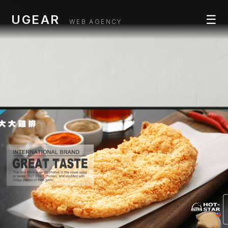
UGEAR
☰
WEB AGENCY