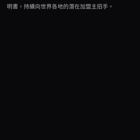
明書，持續向世界各地的潛在加盟主招手。
← 回到成功案例
UGEAR
© 2026 UGEAR Group. 保留所有權利。